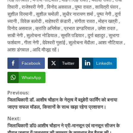
तिवारी , राजेश्वरी नेगी , विनोद असवाल , पुष्पा रावत , सावित्री पंवार ,
सुशील विरमानी , सुशील चमोली , सुधीर नारायण शर्मा , पुष्पा नेगी , दुर्गा
ध्यानी , विवेक बलोदी , माहेश्वरी कंडारी , संगीता रावत , मोहन खत्री ,
विनोद असवाल , क्रांति अभिषेक , प्रभात डण्डरियाल , उमेश रावत ,
साबी नेगी , सुलोचना नोडियाल , सुमति पडियार , दुर्गा बहादुर , सुभागा
फर्शवाण , गीता नेगी , देवेश्वरी गुसांई , सुलोचना मेंदौला , आशा नौटियाल ,
आशा डंगवाल , आदि मौजूद रहें।
Facebook
Twitter
LinkedIn
WhatsApp
Continue
Previous:
जिलाधिकारी डॉ. आशीष चौहान के नेतृत्व में ब्लूबेरी फार्मिंग को बनाया
Reading
जाएगा सफल मॉडल, किसानों के साथ खड़ा रहेगा प्रशासन।
Next:
जिलाधिकारी डॉ0 आशीष चौहान ने प्री-मानसून एवं मानसून सीजन के
दौरान जनपद में जलभराव की समस्या के समाधान हेतु बैठक की।