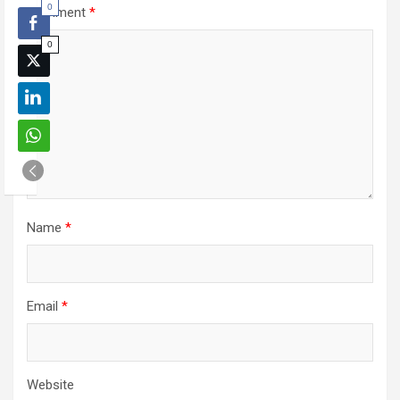
0
Comment
*
0
Name
*
Email
*
Website