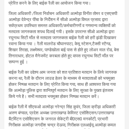
प्रेरित करने के लिए बाईक रैली का आयोजन किया गया।
जिला अधिकारी /जिला निर्वाचन अधिकारी अल्मोड़ा विनीत तोमर व एसएसपी
अल्मोड़ा देवेन्द्र पींचा के निर्देशन में सीओ अल्मोड़ा विमल प्रसाद द्वारा
सर्वप्रथम उपस्थित समस्त अधिकारी/कर्मचारीगणों व गणमान्य व्यक्तियों को
मतदाता जागरुकता शपथ दिलाई गयी। इसके उपरान्त सीओ अल्मोड़ा द्वारा
रघुनाथ सिटी माँल से मतदाता जागरुकता बाईक रैली को हरी झंडी दिखाकर
रवाना किया गया । रैली मालरोड चौघानपाटा, केमू स्टेशन,टैक्सी स्टैण्ड,
शिखर तिराहा, लक्ष्मेश्वर, पाण्डेखोला बाई पास से होते हुए लोअर माल रोड, बेस
तिनाराधार, होटल मैनेजमेंट करबला होते हुए वापस रघुनाथ सिटी माँल पर
सम्पन्न हुई ।
बाईक रैली का उद्देश्य आम जनता को शत प्रतिशत मतदान के लिये जागरुक
करना था, रैली के दौरान लाउड हेलर के माध्यम से मतदाताओं को भयमुक्त
होकर निष्पक्ष मतदान के लिए प्रेरित किया गया, साथ ही आश्वस्त किया गया
कि अल्मोड़ा पुलिस द्वारा शान्तिपूर्ण मतदान के लिए सुरक्षा के पुख्ता इंतजाम
किये गये है। सभी मतदाता भयमुक्त होकर निष्पक्ष मतदान करें।
बाईक रैली में सीएफओ अल्मोड़ा नरेन्द्र सिंह कुवंर, जिला क्रीड़ा अधिकारी
अरुण बंग्याल, प्रदेश अध्यक्ष उत्तराखण्ड केमिस्ट एसोशिएसन/उत्तराखण्ड
बैंटमिंटन एसोशिएसन के जनरल सेकेट्री बी0एस0 मनकोटी, प्रभारी
निरीक्षक अल्मोड़ा जगदीश चन्द्र देऊपा, निरीक्षक एलआईयू अल्मोड़ा कमल