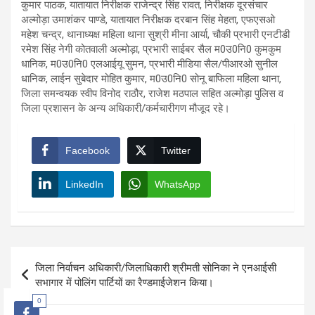
कुमार पाठक, यातायात निरीक्षक राजेन्द्र सिंह रावत, निरीक्षक दूरसंचार
अल्मोड़ा उमाशंकर पाण्डे, यातायात निरीक्षक दरबान सिंह मेहता, एफएसओ
महेश चन्द्र, थानाध्यक्ष महिला थाना सुश्री मीना आर्या, चौकी प्रभारी एनटीडी
रमेश सिंह नेगी कोतवाली अल्मोड़ा, प्रभारी साईबर सैल म0उ0नि0 कुमकुम
धानिक, म0उ0नि0 एलआईयू सुमन, प्रभारी मीडिया सैल/पीआरओ सुनील
धानिक, लाईन सुबेदार मोहित कुमार, म0उ0नि0 सोनू बाफिला महिला थाना,
जिला समन्वयक स्वीप विनोद राठौर, राजेश मठपाल सहित अल्मोड़ा पुलिस व
जिला प्रशासन के अन्य अधिकारी/कर्मचारीगण मौजूद रहे।
Facebook
Twitter
LinkedIn
WhatsApp
Post
जिला निर्वाचन अधिकारी/जिलाधिकारी श्रीमती सोनिका ने एनआईसी
navigation
सभागार में पोलिंग पार्टियों का रैण्डमाईजेशन किया।
0