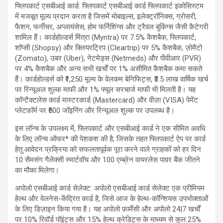
फ्लिपकार्ट एसबीआई कार्ड: फ्लिपकार्ट एसबीआई कार्ड फ्लिपकार्ट इकोसिस्टम
में मजबूत मूल्य प्रदान करता है जिसमें मोबाइल्स, इलेक्ट्रॉनिक्स, ग्रोसरी,
फैशन, फर्नीचर, अप्लायंसेस, होम फर्निशिंग्स और ट्रैवल बुकिंग्स जैसी कैटेगरी
शामिल हैं। कार्डहोल्डर्स मिंत्रा (Myntra) पर 7.5% कैशबैक, फ्लिपकार्ट,
शॉप्सी (Shopsy) और क्लियरट्रिप (Cleartrip) पर 5% कैशबैक, ज़ोमैटो
(Zomato), उबर (Uber), नेटमेड्स (Netmeds) और पीवीआर (PVR)
पर 4% कैशबैक और अन्य सभी खर्चों पर 1% असीमित कैशबैक कमा सकते
हैं। कार्डहोल्डर्स को ₹1,250 मूल्य के वेलकम बेनिफिट्स, ₹3.5 लाख वार्षिक खर्च
पर रिन्यूअल शुल्क माफी और 1% फ्यूल सरचार्ज माफी भी मिलती है। यह
कॉन्टैक्टलेस कार्ड मास्टरकार्ड (Mastercard) और वीज़ा (VISA) पेमेंट
प्लेटफ़ॉर्म पर ₹500 जॉइनिंग और रिन्यूअल शुल्क पर उपलब्ध है।
इस लॉन्च के उपलक्ष्य में, फ्लिपकार्ट और एसबीआई कार्ड ने एक सीमित अवधि
के लिए लॉन्च ऑफर* की पेशकश की है, जिसके तहत फ्लिपकार्ट ऐप पर कार्ड
हेतु आवेदन प्रक्रिया को सफलतापूर्वक पूरा करने वाले ग्राहकों को हर दिन
10 सैमसंग गैलेक्सी स्मार्टवॉच और 100 एम्ब्रेन वायरलेस पावर बैंक जीतने
का मौका मिलेगा।
अपोलो एसबीआई कार्ड सेलेक्ट: अपोलो एसबीआई कार्ड सेलेक्ट एक प्रीमियम
हेल्थ और वेलनेस-केंद्रित कार्ड है, जिसे आज के हेल्थ-कॉन्शियस उपभोक्ताओं
के लिए डिज़ाइन किया गया है। यह अपोलो फ़ार्मेसी और अपोलो 24|7 खर्चों
पर 10% रिवॉर्ड पॉइंट्स और 15% हेल्थ क्रेडिट्स के माध्यम से कुल 25%