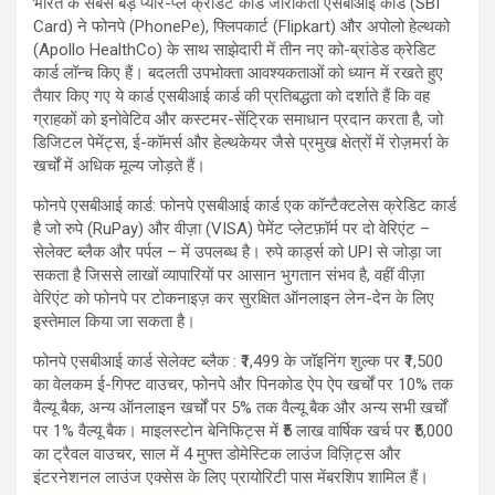
भारत के सबसे बड़े प्योर-प्ले क्रेडिट कार्ड जारीकर्ता एसबीआई कार्ड (SBI
Card) ने फोनपे (PhonePe), फ्लिपकार्ट (Flipkart) और अपोलो हेल्थको
(Apollo HealthCo) के साथ साझेदारी में तीन नए को-ब्रांडेड क्रेडिट
कार्ड लॉन्च किए हैं। बदलती उपभोक्ता आवश्यकताओं को ध्यान में रखते हुए
तैयार किए गए ये कार्ड एसबीआई कार्ड की प्रतिबद्धता को दर्शाते हैं कि वह
ग्राहकों को इनोवेटिव और कस्टमर-सेंट्रिक समाधान प्रदान करता है, जो
डिजिटल पेमेंट्स, ई-कॉमर्स और हेल्थकेयर जैसे प्रमुख क्षेत्रों में रोज़मर्रा के
खर्चों में अधिक मूल्य जोड़ते हैं।
फोनपे एसबीआई कार्ड: फोनपे एसबीआई कार्ड एक कॉन्टैक्टलेस क्रेडिट कार्ड
है जो रुपे (RuPay) और वीज़ा (VISA) पेमेंट प्लेटफ़ॉर्म पर दो वेरिएंट –
सेलेक्ट ब्लैक और पर्पल – में उपलब्ध है। रुपे कार्ड्स को UPI से जोड़ा जा
सकता है जिससे लाखों व्यापारियों पर आसान भुगतान संभव है, वहीं वीज़ा
वेरिएंट को फोनपे पर टोकनाइज़ कर सुरक्षित ऑनलाइन लेन-देन के लिए
इस्तेमाल किया जा सकता है।
फोनपे एसबीआई कार्ड सेलेक्ट ब्लैक : ₹1,499 के जॉइनिंग शुल्क पर ₹1,500
का वेलकम ई-गिफ्ट वाउचर, फोनपे और पिनकोड ऐप ऐप खर्चों पर 10% तक
वैल्यू बैक, अन्य ऑनलाइन खर्चों पर 5% तक वैल्यू बैक और अन्य सभी खर्चों
पर 1% वैल्यू बैक। माइलस्टोन बेनिफिट्स में ₹5 लाख वार्षिक खर्च पर ₹5,000
का ट्रैवल वाउचर, साल में 4 मुफ्त डोमेस्टिक लाउंज विज़िट्स और
इंटरनेशनल लाउंज एक्सेस के लिए प्रायोरिटी पास मेंबरशिप शामिल हैं।