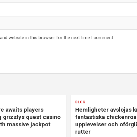
and website in this browser for the next time I comment.
BLOG
e awaits players
Hemligheter avslöjas k
g grizzlys quest casino
fantastiska chickenroa
ith massive jackpot
upplevelser och oförgl
l
rutter