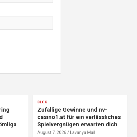
BLOG
ring
Zufällige Gewinne und nv-
d
casino1.at für ein verlässliches
ömliga
Spielvergnügen erwarten dich
August 7, 2026
Lavanya Mail