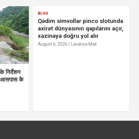
BLOG
Qədim simvollar pinco slotunda
axirət dünyasının qapılarını açır,
xəzinəyə doğru yol alır
August 6, 2026
Lavanya Mail
े निर्देशन
था आसपास के
।