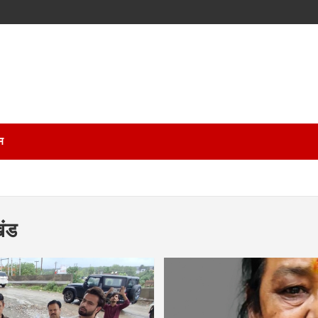
म
खंड