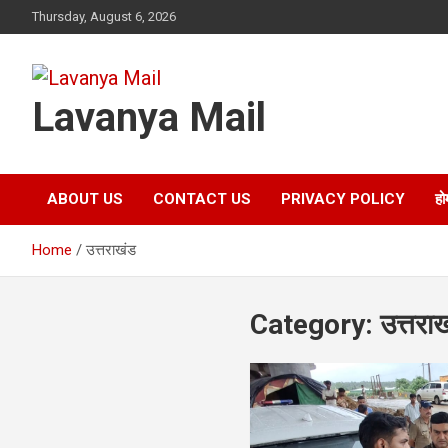
Skip
Thursday, August 6, 2026
to
content
Lavanya Mail
ABOUT US
CONTACT US
PRIVACY POLICY
हो
Home
उत्तराखंड
Category:
उत्तरा